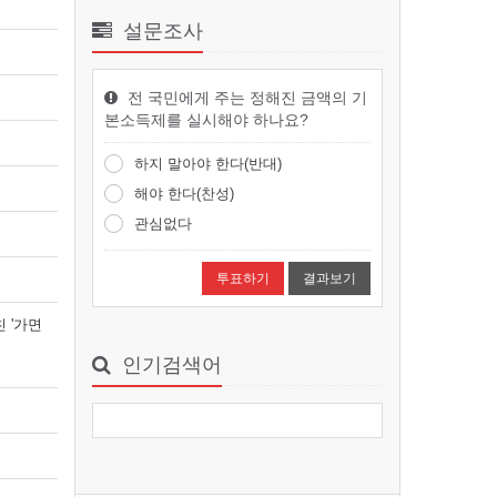
설문조사
대전파라미타 청소년들, 마곡사서 ‘참…
청소년 인성교육 캠프 개최성불도
전 국민에게 주는 정해진 금액의 기
놀이·명상·불교영화 체험대전파라
본소득제를 실시해야 하나요?
미타청소년협회는 8월4일부터…
smchang
16시간 56분전
1
하지 말아야 한다(반대)
해야 한다(찬성)
광주 동원사, 제5회 어린이 여름캠프…
관심없다
“너도 즐겁게! 나도 즐겁게! 우리 모
두 함께 즐겁게 놀자!”동원사 여름캠
결과보기
프광주 동원사(…
smchang
16시간 57분전
1
 '가면
인기검색어
“총무원장 선거 목전에 두고서야 직선…
선거제도 개선은대중공의 거쳐야선
거 한 달 앞둔 시점갑작스러운 주장
‘의문’총무원장 스님 …
smchang
16시간 58분전
1