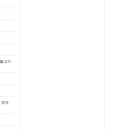
신묘장구대다라니681
신묘장구대다라니나모라 다나다라
야야 나막알약 바로기제 새바라야
모지 사다바야 마하 사다바야…
위리야
2026-08-02 17:31
1
 불교이
 정보