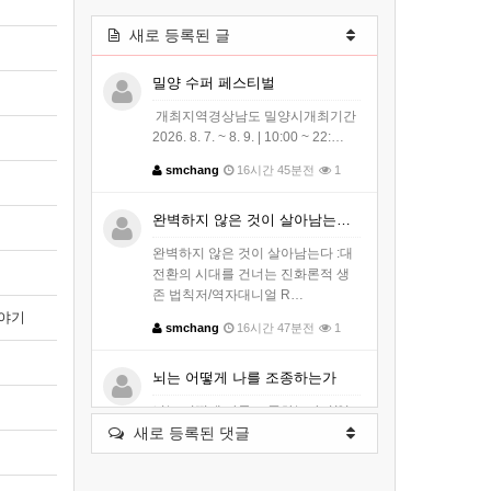
새로 등록된 글
밀양 수퍼 페스티벌
개최지역경상남도 밀양시개최기간
2026. 8. 7. ~ 8. 9. | 10:00 ~ 22:…
smchang
16시간 45분전
1
완벽하지 않은 것이 살아남는다 :대전…
완벽하지 않은 것이 살아남는다 :대
전환의 시대를 건너는 진화론적 생
존 법칙저/역자대니얼 R…
이야기
smchang
16시간 47분전
1
뇌는 어떻게 나를 조종하는가
뇌는 어떻게 나를 조종하는가저/역
새로 등록된 댓글
자크리스 나이바우어 지음 ｜ 김윤
종 옮김출판사클랩북스출판일…
smchang
16시간 49분전
1