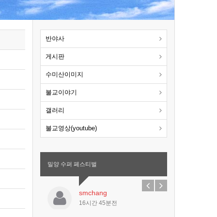
반야사
게시판
수미산이미지
불교이야기
갤러리
불교영상(youtube)
밀양 수퍼 페스티벌
smchang
16시간 45분전