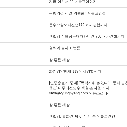
지금 여기서-11 > 불교이야기
무량의경 제일 덕행품3 > 불교경전
문수보살오자진언172 > 사경합시다
경일암 신묘장구대다라니경 790 > 사경합시다
원력과 불사 > 법문
참 좋은 세상
화엄경약찬게 119 > 사경합시다
[민중총궐기 중계] "폭력시위 없었다"…풍자 넘친
행진' 마무리선명수·백철·김지원 기자
sms@kyunghyang.com > 뉴스갤러리
참 좋은 세상
경일암: 법화경 제 6 수 기 품 > 불교경전