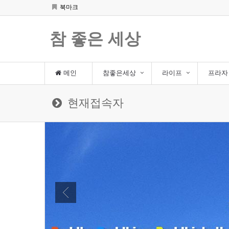
북마크
참 좋은 세상
메인
참좋은세상
라이프
프라
현재접속자