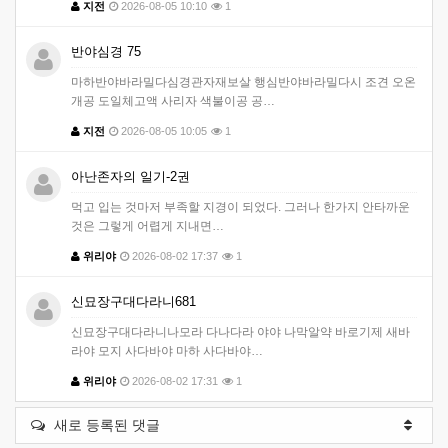
지전
2026-08-05 10:10
1
반야심경 75
마하반야바라밀다심경관자재보살 행심반야바라밀다시 조견 오온
개공 도일체고액 사리자 색불이공 공…
지전
2026-08-05 10:05
1
아난존자의 일기-2권
먹고 입는 것마저 부족할 지경이 되었다. 그러나 한가지 안타까운
것은 그렇게 어렵게 지내면…
위리야
2026-08-02 17:37
1
신묘장구대다라니681
신묘장구대다라니나모라 다나다라 야야 나막알약 바로기제 새바
라야 모지 사다바야 마하 사다바야…
위리야
2026-08-02 17:31
1
새로 등록된 댓글