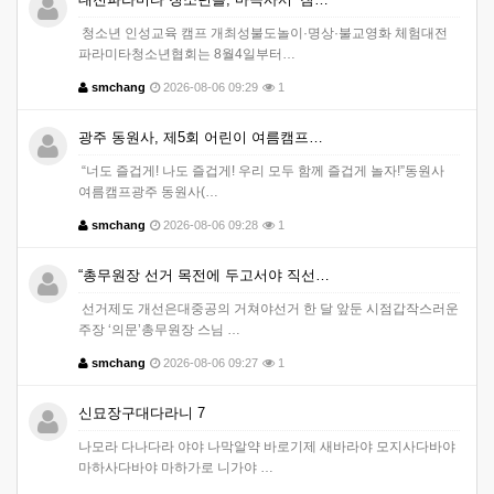
청소년 인성교육 캠프 개최성불도놀이·명상·불교영화 체험대전
파라미타청소년협회는 8월4일부터…
smchang
2026-08-06 09:29
1
광주 동원사, 제5회 어린이 여름캠프…
“너도 즐겁게! 나도 즐겁게! 우리 모두 함께 즐겁게 놀자!”동원사
여름캠프광주 동원사(…
smchang
2026-08-06 09:28
1
“총무원장 선거 목전에 두고서야 직선…
선거제도 개선은대중공의 거쳐야선거 한 달 앞둔 시점갑작스러운
주장 ‘의문’총무원장 스님 …
smchang
2026-08-06 09:27
1
신묘장구대다라니 7
나모라 다나다라 야야 나막알약 바로기제 새바라야 모지사다바야
마하사다바야 마하가로 니가야 …