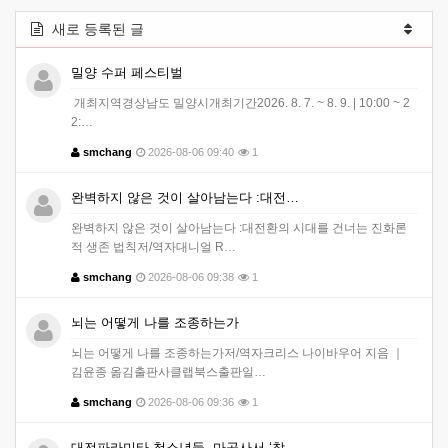
새로 등록된 글
밀양 수퍼 페스티벌
개최지역경상남도 밀양시개최기간2026. 8. 7. ~ 8. 9. | 10:00 ~ 2
2:…
smchang
2026-08-06 09:40
1
완벽하지 않은 것이 살아남는다 :대전…
완벽하지 않은 것이 살아남는다 :대전환의 시대를 건너는 진화론
적 생존 법칙저/역자대니얼 R…
smchang
2026-08-06 09:38
1
뇌는 어떻게 나를 조종하는가
뇌는 어떻게 나를 조종하는가저/역자크리스 나이바우어 지음 ｜
김윤종 옮김출판사클랩북스출판일…
smchang
2026-08-06 09:36
1
대전파라미타 청소년들, 마곡사서 ‘참…