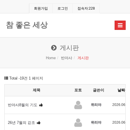
회원가입
로그인
접속자:228
참 좋은 세상
Toggle
navigat
게시판
Home
반야사
게시판
Total -19건
1 페이지
제목
포토
글쓴이
날짜
반야사8월의 기도
위리야
2026.06.0
26년 7월의 긷조
위리야
2026.06.0