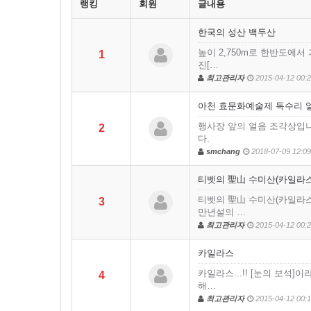
랭킹
회원
글내용
한국의 성산 백두산
높이 2,750m로 한반도에서
1
진[…
최고관리자
2015-04-12 00:
아천 효문화예술제 독수리 
행사장 앞의 얼음 조각상입
2
다.
smchang
2018-07-09 12:09
티벳의 聖山 수미산(카일라스
티벳의 聖山 수미산(카일라스
3
만년설의 …
최고관리자
2015-04-12 00:
카일라스
카일라스...!! [눈의 보석
4
해…
최고관리자
2015-04-12 00: