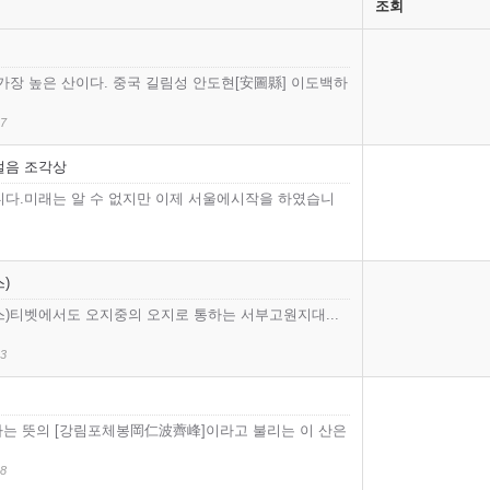
조회
 가장 높은 산이다. 중국 길림성 안도현[安圖縣] 이도백하
27
얼음 조각상
니다.미래는 알 수 없지만 이제 서울에시작을 하였습니
)
)티벳에서도 오지중의 오지로 통하는 서부고원지대...
23
]이라는 뜻의 [강림포체봉岡仁波薺峰]이라고 불리는 이 산은
18