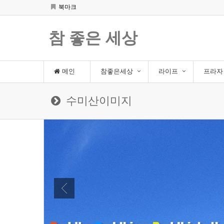
북마크
참 좋은 세상
메인
참좋은세상
라이프
프라
수미산이미지