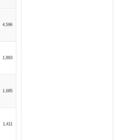
“너도 즐겁게! 나도 즐겁게! 우리 모
두 함께 즐겁게 놀자!”동원사 여름캠
프광주 동원사(…
smchang
2026-08-06 09:28
1
4,596
“총무원장 선거 목전에 두고서야 직선…
선거제도 개선은대중공의 거쳐야선
거 한 달 앞둔 시점갑작스러운 주장
‘의문’총무원장 스님 …
1,893
smchang
2026-08-06 09:27
1
신묘장구대다라니 7
나모라 다나다라 야야 나막알약 바
1,685
로기제 새바라야 모지사다바야 마하
사다바야 마하가로 니가야 …
지전
2026-08-05 10:10
1
1,411
반야심경 75
마하반야바라밀다심경관자재보살