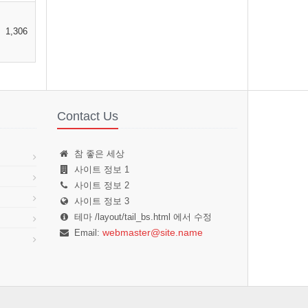
행심반야바라밀다시 조견 오온개공
도일체고액 사리자 색불이공 공…
1,306
지전
2026-08-05 10:05
1
Contact Us
참 좋은 세상
사이트 정보 1
사이트 정보 2
사이트 정보 3
테마 /layout/tail_bs.html 에서 수정
webmaster@site.name
Email: