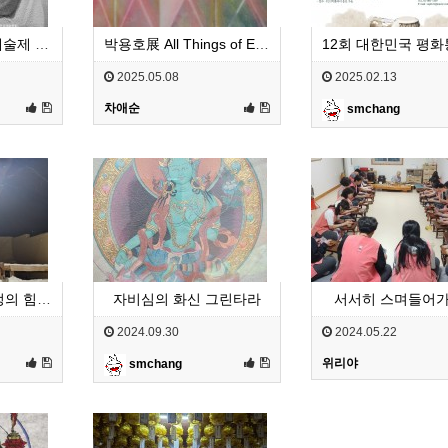
12회 아천효문화예술제 공모요강 포스터입니다.
박용호展 All Things of Everything
2025.05.08
2025.02.13
차애순
smchang
오늘도 우리는 긍정의 힘으로 나아간다.
자비심의 화신 그린타라
서서히 스며들어
2024.09.30
2024.05.22
위리야
smchang