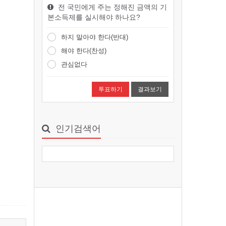
전 국민에게 주는 정해진 금액의 기
완벽하지 않은 것이 살아남는다 :대
본소득제를 실시해야 하나요?
전환의 시대를 건너는 진화론적 생
존 법칙저/역자대니얼 R…
하지 말아야 한다(반대)
smchang
2026-08-06 09:38
1
해야 한다(찬성)
관심없다
뇌는 어떻게 나를 조종하는가
뇌는 어떻게 나를 조종하는가저/역
결과보기
자크리스 나이바우어 지음 ｜ 김윤
종 옮김출판사클랩북스출판일…
smchang
2026-08-06 09:36
1
인기검색어
대전파라미타 청소년들, 마곡사서 ‘참…
청소년 인성교육 캠프 개최성불도
놀이·명상·불교영화 체험대전파라
미타청소년협회는 8월4일부터…
smchang
2026-08-06 09:29
1
광주 동원사, 제5회 어린이 여름캠프…