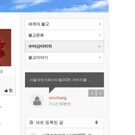
세계의 불교
불교문화
수미산이미지
불교이야기
다
서울프린지페스티벌2026, 아버지를 …
smchang
7시간 50분전
새로 등록된 글