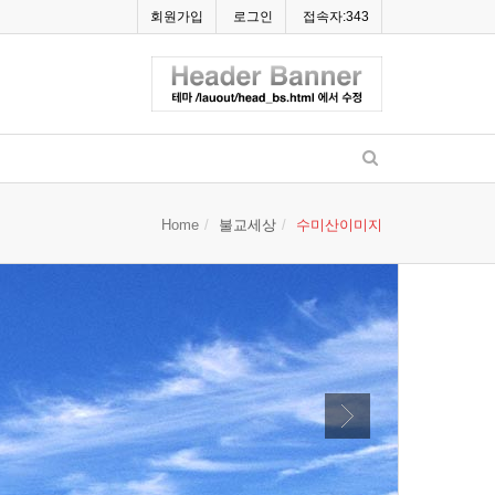
회원가입
로그인
접속자:343
Home
불교세상
수미산이미지