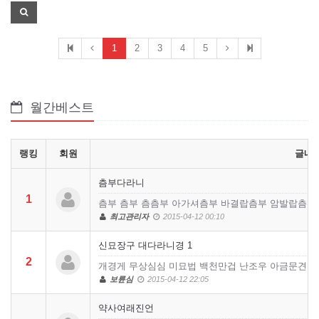
1
2
3
4
5
월간베스트
랭킹
회원
글내
츰부다라니
1
츰부 츰부 츰츰부 아가셔츰부 바결랍츰부 암발랍츰부
최고관리자
2015-04-12 00:10
신묘장구 대다라니경 1
2
개경게 무상심심 미묘법 백천만겁 난조우 아금문견 
보륜심
2015-04-12 22:05
약사여래진언