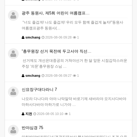
광주 동원사, 제5회 어린이 여름캠프…
“너도 즐겁게! 나도 즐겁게! 우리 모두 함께 즐겁게 놀자!”동원사
여름캠프광주 동원사(…
smchang
2026-08-06 09:28
1
“총무원장 선거 목전에 두고서야 직선…
선거제도 개선은대중공의 거쳐야선거 한 달 앞둔 시점갑작스러운
주장 ‘의문’총무원장 스님 …
smchang
2026-08-06 09:27
1
신묘장구대다라니 7
나모라 다나다라 야야 나막알약 바로기제 새바라야 모지사다바야
마하사다바야 마하가로 니가야 …
지전
2026-08-05 10:10
1
반야심경 75