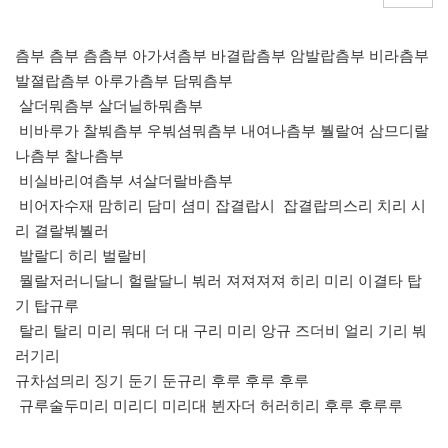
츰부 츰부 츰츰부 아가셔츰부 바결랍츰부 암발랍츰부 비라츰부
발졀랍츰부 아루가츰부 담뭐츰부
살더뭐츰부 살더닐하뭐츰부
비바루가 찰붜츰부 우붜셤뭐츰부 내여나츰부 붤랄여 삼므디랄
나츰부 찰나츰부
비실바리여츰부 셔살더랄바츰부
비어자수재 맘히리 담미 셤미 잡결랍시 잡결랍믜스리 치리 시
리 결랄붜붤러
발랄디 히리 벌랄비
뭘랄저러니달니 헐랄달니 붜러 져져져져 히리 미리 이결타 탑
기 탑규루
탈리 탈리 미리 뭐대 더 대 구리 미리 앙규 즈더비 얼리 기리 붜
러기리
규차섬믜리 징기 둔기 둔규리 후루 후루 후루
규루술두미리 미리디 미리대 뷘자더 허러히리 후루 후루루