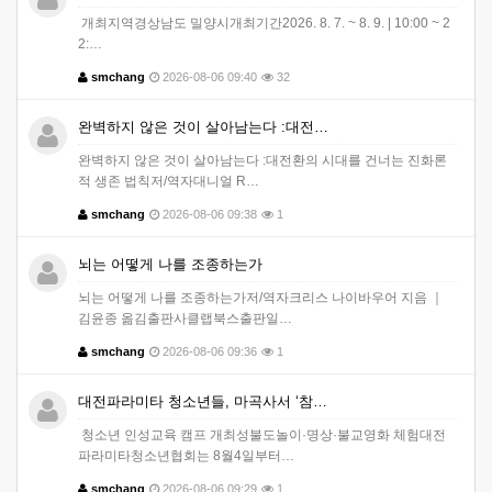
개최지역경상남도 밀양시개최기간2026. 8. 7. ~ 8. 9. | 10:00 ~ 2
2:…
smchang
2026-08-06 09:40
32
완벽하지 않은 것이 살아남는다 :대전…
완벽하지 않은 것이 살아남는다 :대전환의 시대를 건너는 진화론
적 생존 법칙저/역자대니얼 R…
smchang
2026-08-06 09:38
1
뇌는 어떻게 나를 조종하는가
뇌는 어떻게 나를 조종하는가저/역자크리스 나이바우어 지음 ｜
김윤종 옮김출판사클랩북스출판일…
smchang
2026-08-06 09:36
1
대전파라미타 청소년들, 마곡사서 ‘참…
청소년 인성교육 캠프 개최성불도놀이·명상·불교영화 체험대전
파라미타청소년협회는 8월4일부터…
smchang
2026-08-06 09:29
1