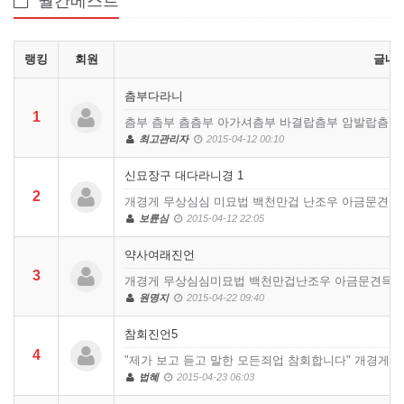
월간베스트
랭킹
회원
글내
츰부다라니
1
츰부 츰부 츰츰부 아가셔츰부 바결랍츰부 암발랍츰부
최고관리자
2015-04-12 00:10
신묘장구 대다라니경 1
2
개경게 무상심심 미묘법 백천만겁 난조우 아금문견 
보륜심
2015-04-12 22:05
약사여래진언
3
개경게 무상심심미묘법 백천만겁난조우 아금문견득수
원명지
2015-04-22 09:40
참회진언5
4
"제가 보고 듣고 말한 모든죄업 참회합니다" 개경
법혜
2015-04-23 06:03