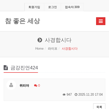
회원가입
로그인
접속자:309
참 좋은 세상
Toggle
navigat
사경합시다
Home
라이프
사경합시다
금강진언424
위리야
0
947
2025.11.20 17:04
목록