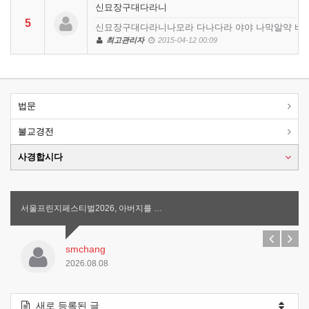
신묘장구대다라니
5
신묘장구대다라니나모라 다나다라 야야 나막알약 바로
최고관리자
2015-04-12 00:09
법문
불교경전
사경합시다
서울프린지페스티벌2026, 아버지를 …
smchang
2026.08.08
새로 등록된 글