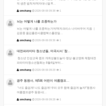
적 생존 법칙저/역자대니얼 R…
smchang
2026-08-06 09:38
1
뇌는 어떻게 나를 조종하는가
뇌는 어떻게 나를 조종하는가저/역자크리스 나이바우어 지음 ｜
김윤종 옮김출판사클랩북스출판일…
smchang
2026-08-06 09:36
1
대전파라미타 청소년들, 마곡사서 ‘참…
청소년 인성교육 캠프 개최성불도놀이·명상·불교영화 체험대전
파라미타청소년협회는 8월4일부터…
smchang
2026-08-06 09:29
1
광주 동원사, 제5회 어린이 여름캠프…
“너도 즐겁게! 나도 즐겁게! 우리 모두 함께 즐겁게 놀자!”동원사
여름캠프광주 동원사(…
smchang
2026-08-06 09:28
1