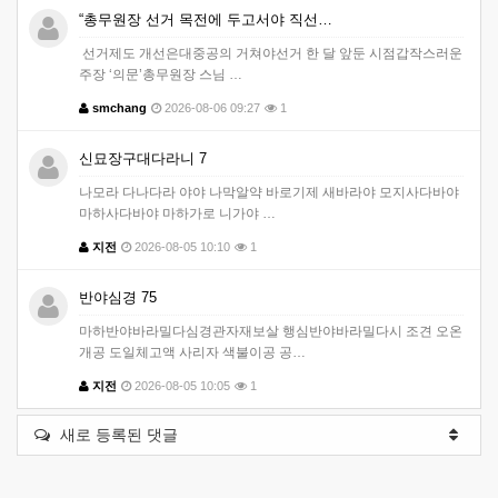
“총무원장 선거 목전에 두고서야 직선…
선거제도 개선은대중공의 거쳐야선거 한 달 앞둔 시점갑작스러운
주장 ‘의문’총무원장 스님 …
smchang
2026-08-06 09:27
1
신묘장구대다라니 7
나모라 다나다라 야야 나막알약 바로기제 새바라야 모지사다바야
마하사다바야 마하가로 니가야 …
지전
2026-08-05 10:10
1
반야심경 75
마하반야바라밀다심경관자재보살 행심반야바라밀다시 조견 오온
개공 도일체고액 사리자 색불이공 공…
지전
2026-08-05 10:05
1
새로 등록된 댓글