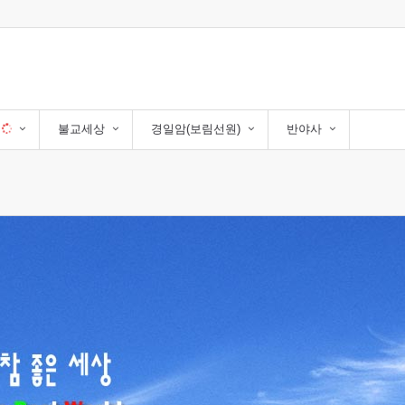
자
불교세상
경일암(보림선원)
반야사