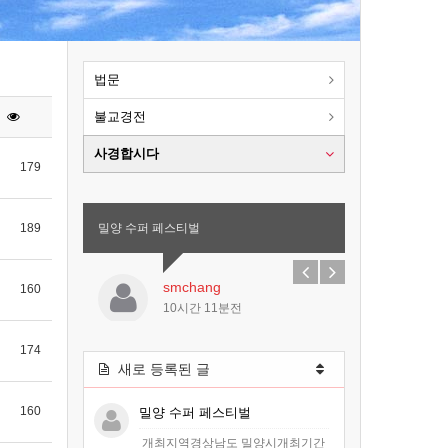
법문
불교경전
사경합시다
179
189
밀양 수퍼 페스티벌
smchang
160
10시간 11분전
174
새로 등록된 글
160
밀양 수퍼 페스티벌
개최지역경상남도 밀양시개최기간