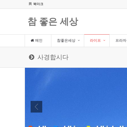
북마크
참 좋은 세상
메인
참좋은세상
라이프
프라
사경합시다