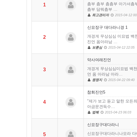
츰부 츰부 츰츰부 아가셔츰
1
츰부 담뭐츰부 …
최고관리자
2015-04-12 00
신묘장구 대다라니경 1
개경게 무상심심 미묘법 백
2
진언 옴아라남 …
보륜심
2015-04-12 22:05
약사여래진언
개경게 무상심심미묘법 백
3
언 옴 아라남 아라…
원명지
2015-04-22 09:40
참회진언5
"제가 보고 듣고 말한 모
4
아금문견득수…
법혜
2015-04-23 06:03
신묘장구대다라니
신묘장구대다라니나모라 다
5