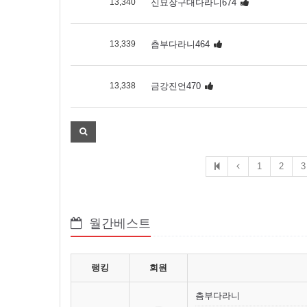
13,340
신묘장구대다라니674
13,339
츰부다라니464
13,338
금강진언470
1
2
3
월간베스트
랭킹
회원
츰부다라니