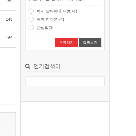
159
smchang
10시간 22분전
1
하지 말아야 한다(반대)
해야 한다(찬성)
148
광주 동원사, 제5회 어린이 여름캠프…
관심없다
“너도 즐겁게! 나도 즐겁게! 우리 모
두 함께 즐겁게 놀자!”동원사 여름캠
169
결과보기
프광주 동원사(…
smchang
10시간 22분전
1
인기검색어
“총무원장 선거 목전에 두고서야 직선…
선거제도 개선은대중공의 거쳐야선
거 한 달 앞둔 시점갑작스러운 주장
‘의문’총무원장 스님 …
smchang
10시간 23분전
1
신묘장구대다라니 7
나모라 다나다라 야야 나막알약 바
로기제 새바라야 모지사다바야 마하
사다바야 마하가로 니가야 …