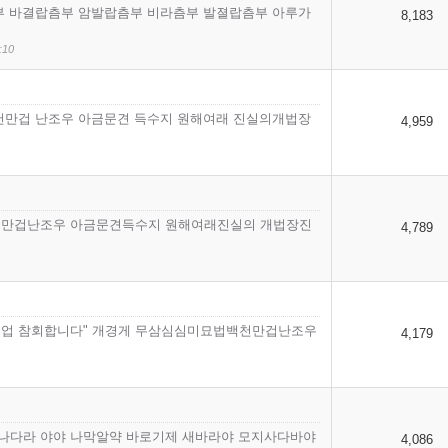
부 바결랍츰부 암발랍츰부 비라츰부 발졀랍츰부 아루가
8,183
:10
천만겁 난조우 아금문견 득수지 원해여래 진실의개법장
4,959
천만겁난조우 아금문견득수지 원해여래진실의 개법장진
4,789
든죄업 참회합니다" 개경게 무삼심심미묘법백천만겁난조우
4,179
나다라 야야 나막알약 바로기제 새바라야 모지사다바야
4,086