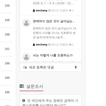
2026. 8. 7. ~ 8. 9. | 10:00 ~ 22:…
156
smchang
10시간 11분전
1
166
완벽하지 않은 것이 살아남는다 :대전…
완벽하지 않은 것이 살아남는다 :대
전환의 시대를 건너는 진화론적 생
188
존 법칙저/역자대니얼 R…
smchang
10시간 13분전
1
161
뇌는 어떻게 나를 조종하는가
뇌는 어떻게 나를 조종하는가저/역
188
새로 등록된 댓글
자크리스 나이바우어 지음 ｜ 김윤
종 옮김출판사클랩북스출판일…
189
smchang
10시간 14분전
1
설문조사
대전파라미타 청소년들, 마곡사서 ‘참…
186
청소년 인성교육 캠프 개최성불도
전 국민에게 주는 정해진 금액의 기
놀이·명상·불교영화 체험대전파라
본소득제를 실시해야 하나요?
미타청소년협회는 8월4일부터…