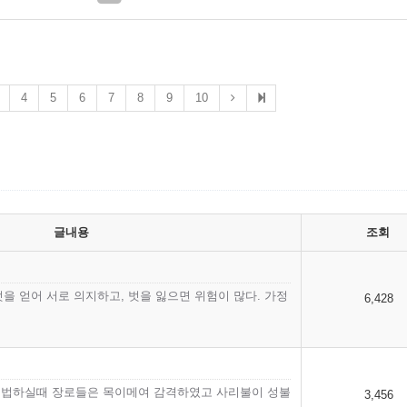
4
5
6
7
8
9
10
글내용
조회
벗을 얻어 서로 의지하고, 벗을 잃으면 위험이 많다. 가정
6,428
법하실때 장로들은 목이메여 감격하였고 사리불이 성불
3,456