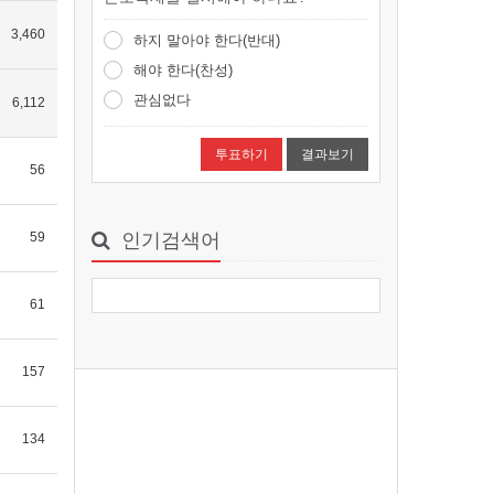
smchang
2026-08-06 09:29
1
3,460
하지 말아야 한다(반대)
해야 한다(찬성)
광주 동원사, 제5회 어린이 여름캠프…
관심없다
6,112
“너도 즐겁게! 나도 즐겁게! 우리 모
두 함께 즐겁게 놀자!”동원사 여름캠
결과보기
프광주 동원사(…
56
smchang
2026-08-06 09:28
1
59
인기검색어
“총무원장 선거 목전에 두고서야 직선…
선거제도 개선은대중공의 거쳐야선
거 한 달 앞둔 시점갑작스러운 주장
61
‘의문’총무원장 스님 …
smchang
2026-08-06 09:27
1
157
신묘장구대다라니 7
나모라 다나다라 야야 나막알약 바
134
로기제 새바라야 모지사다바야 마하
사다바야 마하가로 니가야 …