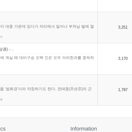
이 대중 가운데 있다가 자리에서 일어나 부처님 발에 절
3,251
27
권) -…
에 계실 때 대비구승 오백 인은 모두 아라한과를 증득하
3,170
품.‘법화경’이라 약칭하기도 한다. 천태종(天台宗)의 근
1,787
44
ics
Information