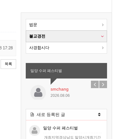
법문
불교경전
사경합시다
8 17:28
목록
밀양 수퍼 페스티벌
smchang
2026.08.06
새로 등록된 글
밀양 수퍼 페스티벌
개최지역경상남도 밀양시개최기간