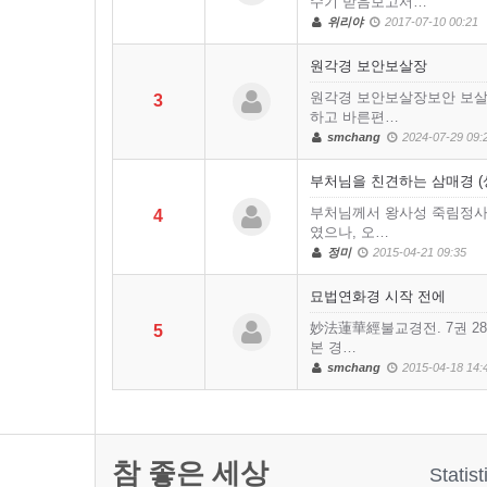
수기 받음보고서…
위리야
2017-07-10 00:21
원각경 보안보살장
원각경 보안보살장보안 보살
3
하고 바른편…
smchang
2024-07-29 09:
부처님을 친견하는 삼매경 (상
부처님께서 왕사성 죽림정사
4
였으나, 오…
정미
2015-04-21 09:35
묘법연화경 시작 전에
妙法蓮華經불교경전. 7권 28
5
본 경…
smchang
2015-04-18 14:
참 좋은 세상
Statist