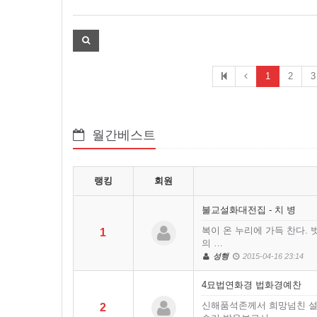
1
2
3
월간베스트
랭킹
회원
불교설화대전집 - 치 병
복이 온 누리에 가득 찬다. 
1
의 …
성행
2015-04-16 23:14
4묘법연화경 법화경예찬
신해품석존께서 희망넘친 설
2