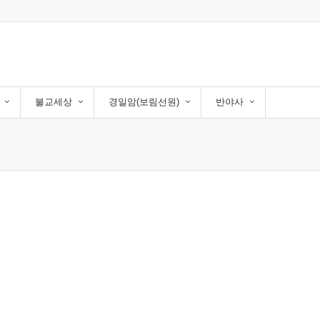
불교세상
경일암(보림선원)
반야사