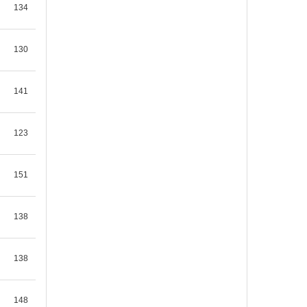
134
지전
2026-08-05 10:10
1
반야심경 75
130
마하반야바라밀다심경관자재보살
행심반야바라밀다시 조견 오온개공
도일체고액 사리자 색불이공 공…
141
지전
2026-08-05 10:05
1
123
아난존자의 일기-2권
먹고 입는 것마저 부족할 지경이 되
었다. 그러나 한가지 안타까운 것은
151
그렇게 어렵게 지내면…
위리야
2026-08-02 17:37
1
138
신묘장구대다라니681
신묘장구대다라니나모라 다나다라
138
야야 나막알약 바로기제 새바라야
모지 사다바야 마하 사다바야…
148
위리야
2026-08-02 17:31
1