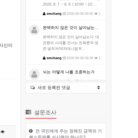
2026. 8. 7. ~ 8. 9. | 10:00 ~ 22:…
smchang
2026-08-06 09:40
1
완벽하지 않은 것이 살아남는다 :대전…
완벽하지 않은 것이 살아남는다 :대
전환의 시대를 건너는 진화론적 생
 사신이
존 법칙저/역자대니얼 R…
smchang
2026-08-06 09:38
1
뇌는 어떻게 나를 조종하는가
뇌는 어떻게 나를 조종하는가저/역
새로 등록된 댓글
자크리스 나이바우어 지음 ｜ 김윤
종 옮김출판사클랩북스출판일…
smchang
2026-08-06 09:36
1
설문조사
대전파라미타 청소년들, 마곡사서 ‘참…
청소년 인성교육 캠프 개최성불도
전 국민에게 주는 정해진 금액의 기
놀이·명상·불교영화 체험대전파라
본소득제를 실시해야 하나요?
미타청소년협회는 8월4일부터…