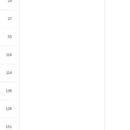
24
반야심경 75
마하반야바라밀다심경관자재보살
27
행심반야바라밀다시 조견 오온개공
도일체고액 사리자 색불이공 공…
55
지전
2026-08-05 10:05
1
116
114
136
126
151