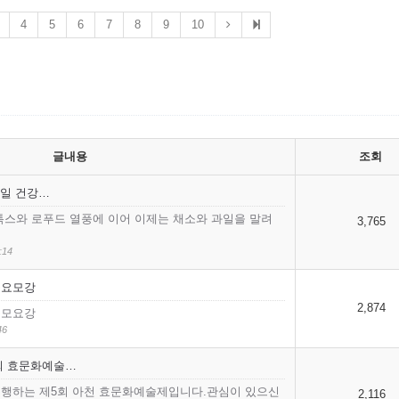
4
5
6
7
8
9
10
글내용
조회
과일 건강…
톡스와 로푸드 열풍에 이어 이제는 채소와 과일을 말려
3,765
:14
공요모강
2,874
공모요강
46
회 효문화예술…
하는 제5회 아천 효문화예술제입니다.관심이 있으신
2,116