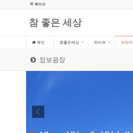
북마크
참 좋은 세상
메인
참좋은세상
라이프
프라자
정보광장