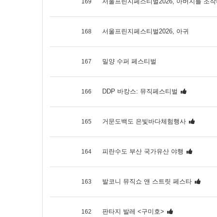
서울프린지페스티벌2026, 아버지를 조
169
서울프린지페스티벌2026, 아귀
168
밀양 수퍼 페스티벌
167
DDP 바캉스: 뮤직페스티벌
166
거문도백도 은빛바다체험행사
165
피란수도 부산 국가유산 야행
164
발코니 뮤직쇼 앤 스트릿 페스타
163
판타지 발레 <구미호>
162