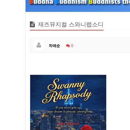
재즈뮤지컬 스와니랩소디
차애순
0