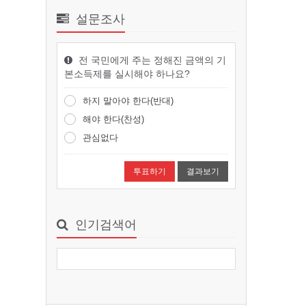
32
설문조사
완벽하지 않은 것이 살아남는다 :대전…
전 국민에게 주는 정해진 금액의 기
완벽하지 않은 것이 살아남는다 :대
본소득제를 실시해야 하나요?
전환의 시대를 건너는 진화론적 생
존 법칙저/역자대니얼 R…
하지 말아야 한다(반대)
smchang
2026-08-06 09:38
1
해야 한다(찬성)
관심없다
뇌는 어떻게 나를 조종하는가
뇌는 어떻게 나를 조종하는가저/역
결과보기
자크리스 나이바우어 지음 ｜ 김윤
종 옮김출판사클랩북스출판일…
smchang
2026-08-06 09:36
1
인기검색어
대전파라미타 청소년들, 마곡사서 ‘참…
청소년 인성교육 캠프 개최성불도
놀이·명상·불교영화 체험대전파라
미타청소년협회는 8월4일부터…
smchang
2026-08-06 09:29
1