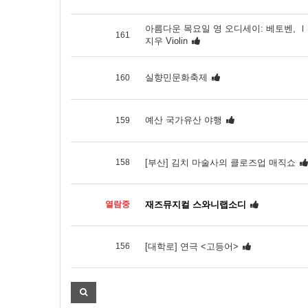
아름다운 목요일 영 오디세이: 베토벤, Ⅰ.
161
지우 Violin
실향민문화축제
160
예산 국가유산 야행
159
158
[부산] 김치 마술사의 클로즈업 매직쇼
열람중
재즈뮤지컬 스와니랩소디
156
[대학로] 연극 <고등어>