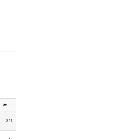
광주 동원사, 제5회 어린이 여름캠프…
“너도 즐겁게! 나도 즐겁게! 우리 모
두 함께 즐겁게 놀자!”동원사 여름캠
프광주 동원사(…
smchang
2026-08-06 09:28
1
“총무원장 선거 목전에 두고서야 직선…
선거제도 개선은대중공의 거쳐야선
거 한 달 앞둔 시점갑작스러운 주장
‘의문’총무원장 스님 …
smchang
2026-08-06 09:27
1
신묘장구대다라니 7
나모라 다나다라 야야 나막알약 바
로기제 새바라야 모지사다바야 마하
341
사다바야 마하가로 니가야 …
지전
2026-08-05 10:10
1